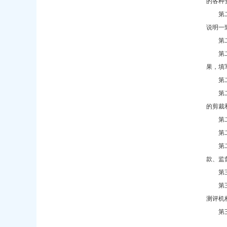
的各种
第
说明一
第
第
果，填
第
第
的剪裁
第
第
第
款、监
第
第
测评机
第