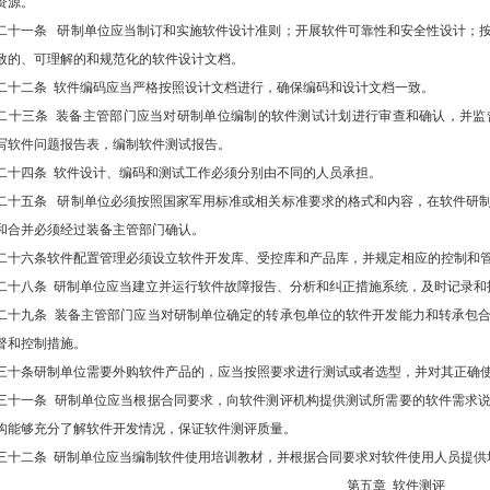
资源。
二十一条 研制单位应当制订和实施软件设计准则；开展软件可靠性和安全性设计；
致的、可理解的和规范化的软件设计文档。
二十二条 软件编码应当严格按照设计文档进行，确保编码和设计文档一致。
二十三条 装备主管部门应当对研制单位编制的软件测试计划进行审查和确认，并监
写软件问题报告表，编制软件测试报告。
二十四条 软件设计、编码和测试工作必须分别由不同的人员承担。
二十五条 研制单位必须按照国家军用标准或相关标准要求的格式和内容，在软件研
和合并必须经过装备主管部门确认。
二十六条软件配置管理必须设立软件开发库、受控库和产品库，并规定相应的控制和
二十八条 研制单位应当建立并运行软件故障报告、分析和纠正措施系统，及时记录和
二十九条 装备主管部门应当对研制单位确定的转承包单位的软件开发能力和转承包
督和控制措施。
三十条研制单位需要外购软件产品的，应当按照要求进行测试或者选型，并对其正确
三十一条 研制单位应当根据合同要求，向软件测评机构提供测试所需要的软件需求
构能够充分了解软件开发情况，保证软件测评质量。
三十二条 研制单位应当编制软件使用培训教材，并根据合同要求对软件使用人员提供
第五章 软件测评