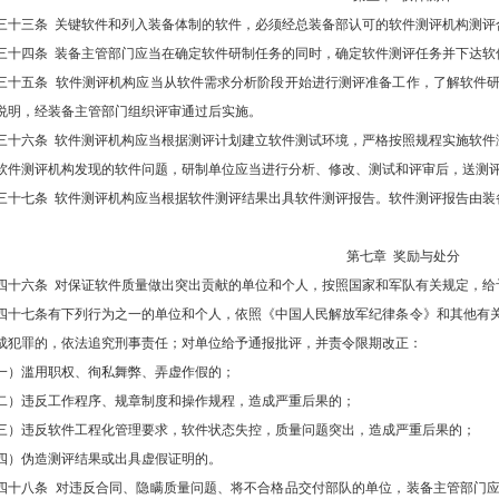
三十三条 关键软件和列入装备体制的软件，必须经总装备部认可的软件测评机构测评
三十四条 装备主管部门应当在确定软件研制任务的同时，确定软件测评任务并下达软
三十五条 软件测评机构应当从软件需求分析阶段开始进行测评准备工作，了解软件
说明，经装备主管部门组织评审通过后实施。
三十六条 软件测评机构应当根据测评计划建立软件测试环境，严格按照规程实施软件
软件测评机构发现的软件问题，研制单位应当进行分析、修改、测试和评审后，送测
三十七条 软件测评机构应当根据软件测评结果出具软件测评报告。软件测评报告由装
第七章 奖励与处分
四十六条 对保证软件质量做出突出贡献的单位和个人，按照国家和军队有关规定，给
四十七条有下列行为之一的单位和个人，依照《中国人民解放军纪律条令》和其他有
成犯罪的，依法追究刑事责任；对单位给予通报批评，并责令限期改正：
一）滥用职权、徇私舞弊、弄虚作假的；
二）违反工作程序、规章制度和操作规程，造成严重后果的；
三）违反软件工程化管理要求，软件状态失控，质量问题突出，造成严重后果的；
四）伪造测评结果或出具虚假证明的。
四十八条 对违反合同、隐瞒质量问题、将不合格品交付部队的单位，装备主管部门