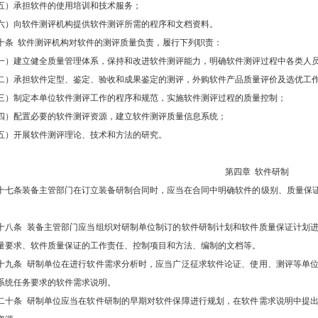
五）承担软件的使用培训和技术服务；
六）向软件测评机构提供软件测评所需的程序和文档资料。
十条 软件测评机构对软件的测评质量负责，履行下列职责：
一）建立健全质量管理体系，保持和改进软件测评能力，明确软件测评过程中各类人
二）承担软件定型、鉴定、验收和成果鉴定的测评，外购软件产品质量评价及选优工
三）制定本单位软件测评工作的程序和规范，实施软件测评过程的质量控制；
四）配置必要的软件测评资源，建立软件测评质量信息系统；
五）开展软件测评理论、技术和方法的研究。
第四章 软件研制
十七条装备主管部门在订立装备研制合同时，应当在合同中明确软件的级别、质量保
。
十八条 装备主管部门应当组织对研制单位制订的软件研制计划和软件质量保证计划
量要求、软件质量保证的工作责任、控制项目和方法、编制的文档等。
十九条 研制单位在进行软件需求分析时，应当广泛征求软件论证、使用、测评等单
系统任务要求的软件需求说明。
二十条 研制单位应当在软件研制的早期对软件保障进行规划，在软件需求说明中提