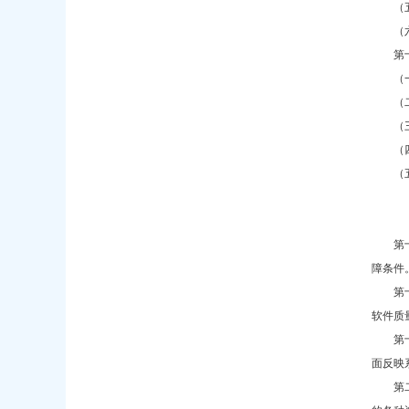
（
（
第
（
（
（
（
（
第
障条件
第
软件质
第
面反映
第