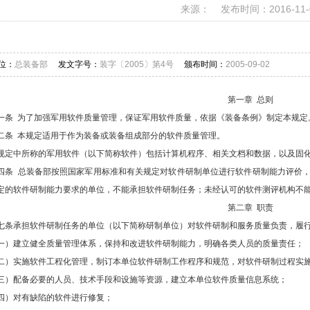
来源： 发布时间：2016-11-
位：
总装备部
发文字号：
装字〔2005〕第4号
颁布时间：
2005-09-02
第一章 总则
一条 为了加强军用软件质量管理，保证军用软件质量，依据《装备条例》制定本规定
二条 本规定适用于作为装备或装备组成部分的软件质量管理。
规定中所称的军用软件（以下简称软件）包括计算机程序、相关文档和数据，以及固
四条 总装备部按照国家军用标准和有关规定对软件研制单位进行软件研制能力评价
定的软件研制能力要求的单位，不能承担软件研制任务；未经认可的软件测评机构不
第二章 职责
七条承担软件研制任务的单位（以下简称研制单位）对软件研制和服务质量负责，履
一）建立健全质量管理体系，保持和改进软件研制能力，明确各类人员的质量责任；
二）实施软件工程化管理，制订本单位软件研制工作程序和规范，对软件研制过程实
三）配备必要的人员、技术手段和设施等资源，建立本单位软件质量信息系统；
四）对有缺陷的软件进行修复；