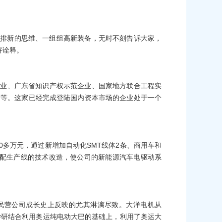
。
排排新的思维、一组组高新装备，无时不刻告诉大家，
好诠释。
企业、广东省知识产权示范企业、国家地方联合工程实
等等。这家已经完成登陆国内资本市场的企业处于一个
0
多万元，通过新增加自动化
SMT
线体
2
条、商用车和
配生产线的技术改造，使公司的新能源汽车电驱动系
民营公司成长史上反映的尤其淋漓尽致。大洋电机从
学研结合利用奥运纯电动大巴的基础上，利用了奥运大