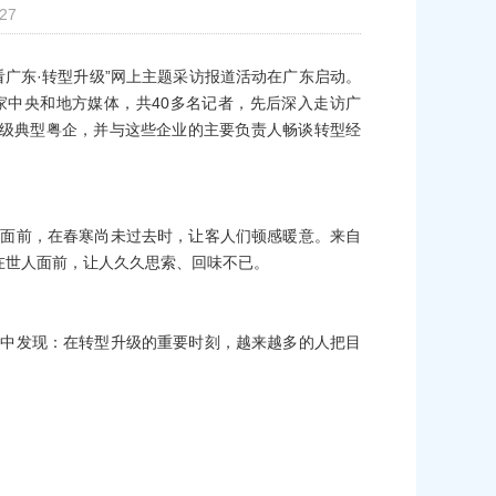
27
广东·转型升级”网上主题采访报道活动在广东启动。
家中央和地方媒体，共
40
多名记者，先后深入走访广
级典型粤企，并与这些企业的主要负责人畅谈转型经
的面前，在春寒尚未过去时，让客人们顿感暖意。来自
Next
在世人面前，让人久久思索、回味不已。
意中发现：在转型升级的重要时刻，越来越多的人把目