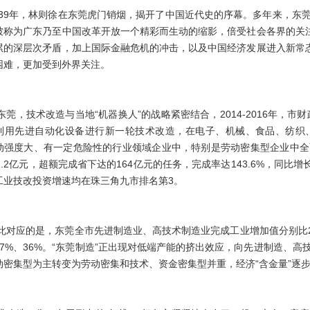
839年，林则徐在东莞虎门销烟，揭开了中国近代史的序幕。多年来，东
被称为广东乃至中国改革开放一个精彩而生动的缩影，倍受社会各界的关注
累的深层次矛盾，加上国际金融危机的冲击，以及中国经济发展进入新常态
困难，更加受到外界关注。
东莞，技术改造与当地“机器换人”的战略紧密结合，
2014-2016
年，市财
利用先进自动化设备进行新一轮技术改造，在电子、机械、食品、纺织
动强度大、有一定危险性的行业领域企业中，特别是劳动密集型企业中全面
.2
亿元，超额完成省下达的
164
亿元的任务，完成率达
143.6%
，同比增
工业技改投资增速均在珠三角九市排名第
3
。
此对应的是，东莞全市先进制造业、高技术制造业完成工业增加值分别比
47%
、
36%
。“东莞制造”正出现对低端产能的挤出效应，向先进制造、高
动密集型为主转变为劳动密集和技术、资金密集型并重，经济“含金量”逐